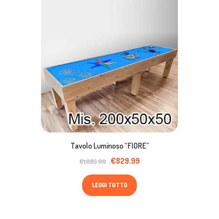
Tavolo Luminoso “FIORE”
Il
€
829.99
Il
€
1,085.00
prezzo
prezzo
originale
attuale
LEGGI TUTTO
era:
è:
€1,085.00.
€829.99.