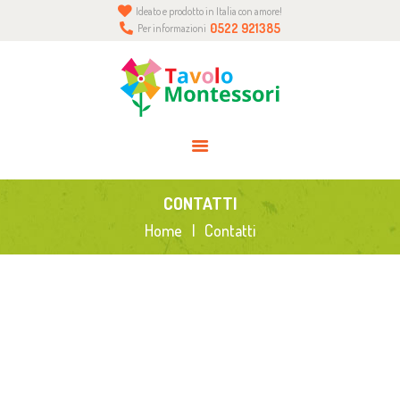
Ideato e prodotto in Italia con amore!
HOME
0522 921385
Per informazioni
CHI SIAMO
BLOG
INFO
CONTATTI
ACCEDI O REGISTRATI
CONTATTI
0 ELEMENTI
Home
Contatti