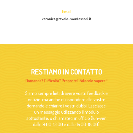
Email
veronica@tavolo-montessori.it
RESTIAMO IN CONTATTO
Domande? Difficoltà? Proposte? Fatecele sapere!!
Siamo sempre lieti di avere vostri feedback e
notizie, ma anche di rispondere alle vostre
domande e chiarire i vostri dubbi. Lasciateci
un messaggio utilizzando il modulo
sottostante, o chiamateci in ufficio (lun-ven
dalle 9:00-13:00 e dalle 14:00-18:00).