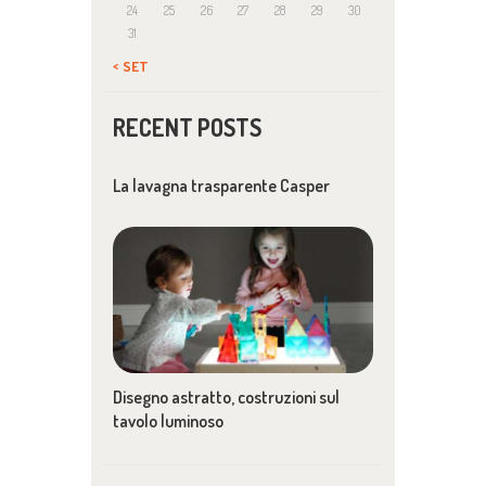
24
25
26
27
28
29
30
31
« SET
RECENT POSTS
La lavagna trasparente Casper
Disegno astratto, costruzioni sul
tavolo luminoso