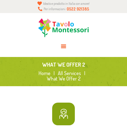
Ideato e prodotto in Italia con amore!
HOME
0522 921385
Per informazioni
CHI SIAMO
BLOG
INFO
CONTATTI
ACCEDI O REGISTRATI
WHAT WE OFFER 2
0 ELEMENTI
Home
All Services
What We Offer 2