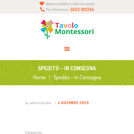
Ideato e prodotto in Italia con amore!
HOME
0522 921385
Per informazioni
CHI SIAMO
BLOG
INFO
CONTATTI
ACCEDI O REGISTRATI
SPEDITO – IN CONSEGNA
0 ELEMENTI
Home
Spedito – In Consegna
by administrator
4 DICEMBRE 2020
Categories: