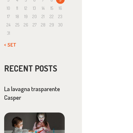
10
11
12
13
14
15
16
17
18
19
20
21
22
23
24
25
26
27
28
29
30
31
« SET
RECENT POSTS
La lavagna trasparente
Casper