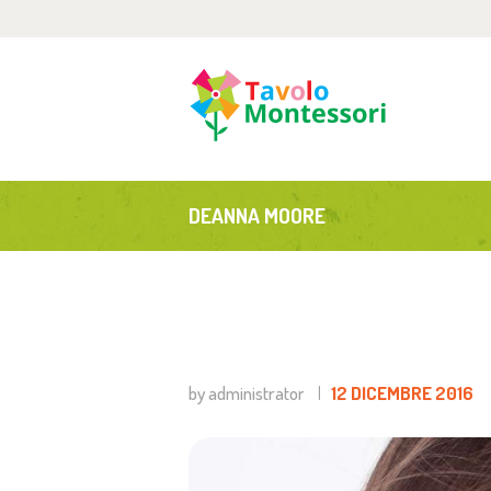
H
C
B
DEANNA MOORE
I
C
A
by administrator
12 DICEMBRE 2016