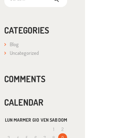
per:
CATEGORIES
Blog
Uncategorized
COMMENTS
CALENDAR
LUN
MAR
MER
GIO
VEN
SAB
DOM
1
2
3
4
5
6
7
8
9