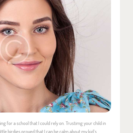
ng for a school that I could rely on. Trustimg your child in
tle birdies proved that I can be calm about my kid’s