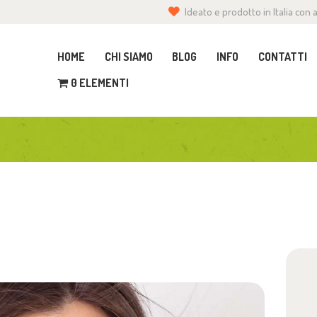
Ideato e prodotto in Italia con
OME
HOME
CHI SIAMO
BLOG
INFO
CONTATTI
HI SIAMO
0 ELEMENTI
LOG
NFO
ONTATTI
CCEDI O REGISTRATI
0 ELEMENTI