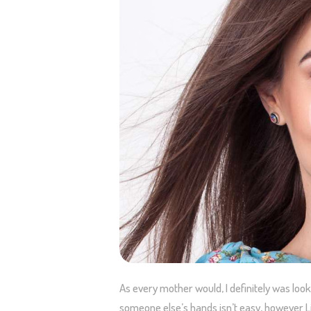
As every mother would, I definitely was looki
someone else’s hands isn’t easy, however Lit